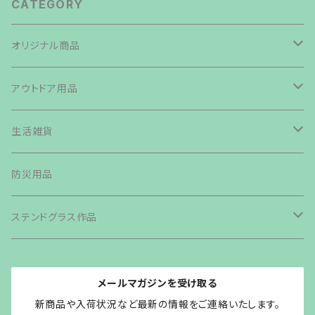
CATEGORY
オリジナル商品
焚き火台
アウトドア用品
鉄板・ペグ
テント・タープ
生活雑貨
帆布生地商品
ライト・ランタン・ランプ
バッグ類
防災用品
その他商品
カトラリー
ステンドグラス作品
グリル・ストーブ
森の小さなおうち
メールマガジンを受け取る
クッカー
オイルランプシェードvaloa
新商品や入荷状況など最新の情報をご連絡いたします。