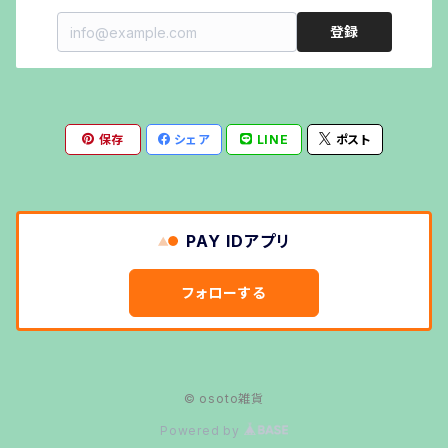
登録
斧・ナイフ
LEDランタンシェードOCTAGON
その他キャンプギア
ステンドグラスランタンシェード
保存
シェア
LINE
ポスト
ステンドグラスペンダント
ステンドグラスグローブKaledoGlove
PAY IDアプリ
キャンドルホルダーtiara
フォローする
キャンドルホルダーTriangle
© osoto雑貨
ルミエールランタン用ホヤ
Powered by