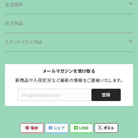
鉄板・ペグ
テント・タープ
生活雑貨
帆布生地商品
ライト・ランタン・ランプ
バッグ類
防災用品
その他商品
カトラリー
ステンドグラス作品
グリル・ストーブ
森の小さなおうち
メールマガジンを受け取る
クッカー
オイルランプシェードvaloa
新商品や入荷状況など最新の情報をご連絡いたします。
登録
斧・ナイフ
LEDランタンシェードOCTAGON
その他キャンプギア
ステンドグラスランタンシェード
保存
シェア
LINE
ポスト
ステンドグラスペンダント