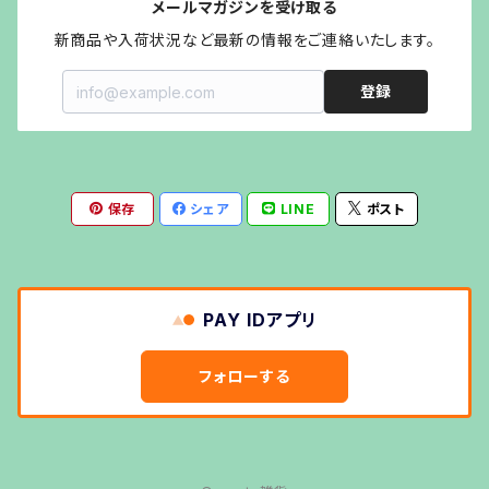
メールマガジンを受け取る
クッカー
オイルランプシェードvaloa
新商品や入荷状況など最新の情報をご連絡いたします。
登録
斧・ナイフ
LEDランタンシェードOCTAGON
その他キャンプギア
ステンドグラスランタンシェード
保存
シェア
LINE
ポスト
ステンドグラスペンダント
ステンドグラスグローブKaledoGlove
PAY IDアプリ
キャンドルホルダーtiara
フォローする
キャンドルホルダーTriangle