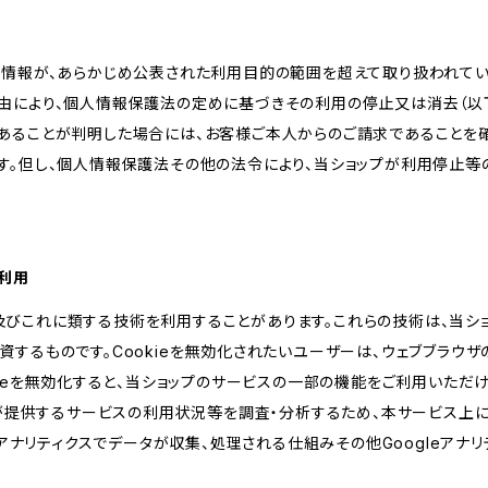
人情報が、あらかじめ公表された利用目的の範囲を超えて取り扱われて
由により、個人情報保護法の定めに基づきその利用の停止又は消去（以下
あることが判明した場合には、お客様ご本人からのご請求であることを
す。但し、個人情報保護法その他の法令により、当ショップが利用停止等
の利用
kie及びこれに類する技術を利用することがあります。これらの技術は、当
するものです。Cookieを無効化されたいユーザーは、ウェブブラウザの
kieを無効化すると、当ショップのサービスの一部の機能をご利用いただ
が提供するサービスの利用状況等を調査・分析するため、本サービス上に Goog
leアナリティクスでデータが収集、処理される仕組みその他Googleアナ