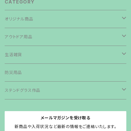
CATEGORY
オリジナル商品
焚き火台
アウトドア用品
鉄板・ペグ
テント・タープ
生活雑貨
帆布生地商品
ライト・ランタン・ランプ
バッグ類
防災用品
その他商品
カトラリー
ステンドグラス作品
グリル・ストーブ
森の小さなおうち
メールマガジンを受け取る
クッカー
オイルランプシェードvaloa
新商品や入荷状況など最新の情報をご連絡いたします。