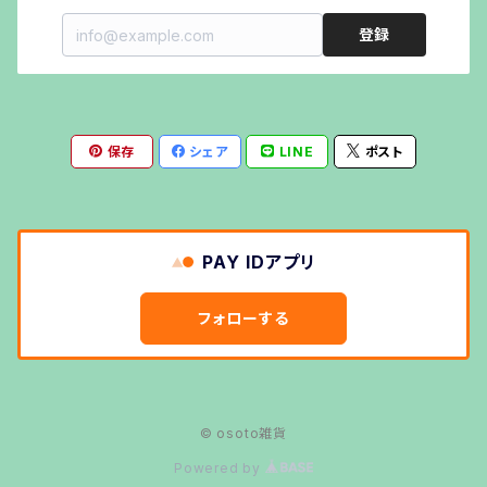
登録
斧・ナイフ
LEDランタンシェードOCTAGON
その他キャンプギア
ステンドグラスランタンシェード
保存
シェア
LINE
ポスト
ステンドグラスペンダント
ステンドグラスグローブKaledoGlove
PAY IDアプリ
キャンドルホルダーtiara
フォローする
キャンドルホルダーTriangle
© osoto雑貨
ルミエールランタン用ホヤ
Powered by