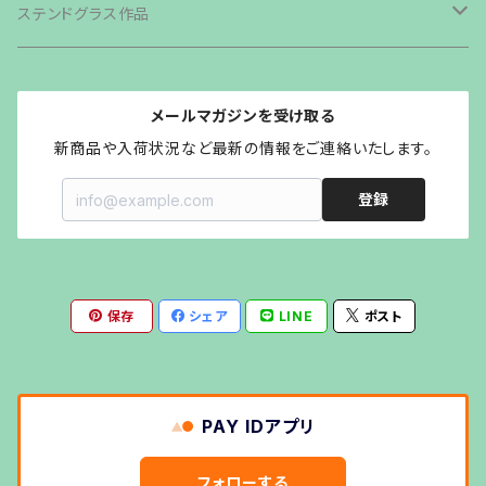
その他商品
カトラリー
ステンドグラス作品
グリル・ストーブ
森の小さなおうち
メールマガジンを受け取る
クッカー
オイルランプシェードvaloa
新商品や入荷状況など最新の情報をご連絡いたします。
登録
斧・ナイフ
LEDランタンシェードOCTAGON
その他キャンプギア
ステンドグラスランタンシェード
保存
シェア
LINE
ポスト
ステンドグラスペンダント
ステンドグラスグローブKaledoGlove
PAY IDアプリ
キャンドルホルダーtiara
フォローする