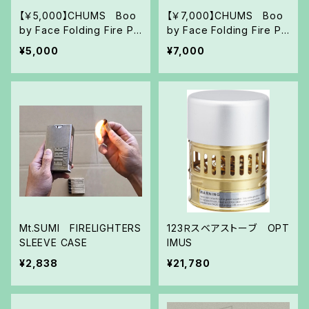
【￥5,000】CHUMS Boo
【￥7,000】CHUMS Boo
by Face Folding Fire Pit
by Face Folding Fire Pit
Mサイズ
Lサイズ
¥5,000
¥7,000
Mt.SUMI FIRELIGHTERS
123Ｒスベアストーブ OPT
SLEEVE CASE
IMUS
¥2,838
¥21,780