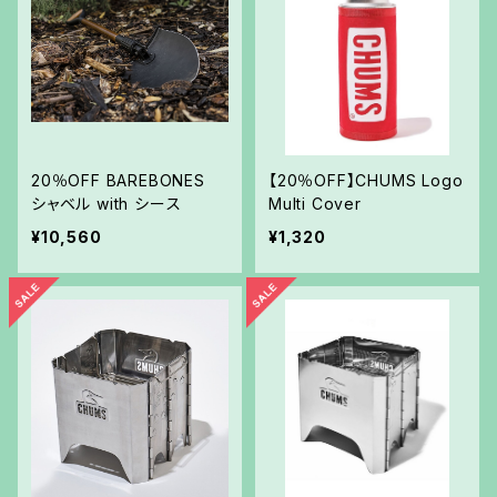
20％OFF BAREBONES
【20％OFF】CHUMS Logo
シャベル with シース
Multi Cover
¥10,560
¥1,320