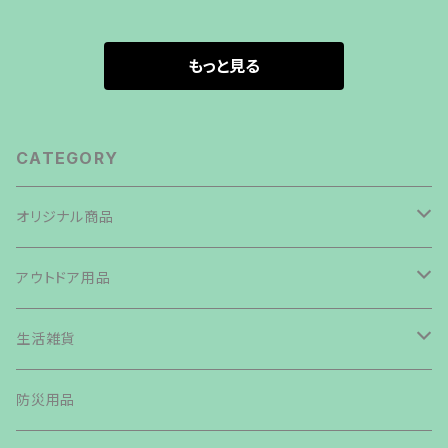
もっと見る
CATEGORY
オリジナル商品
焚き火台
アウトドア用品
鉄板・ペグ
テント・タープ
生活雑貨
帆布生地商品
ライト・ランタン・ランプ
バッグ類
防災用品