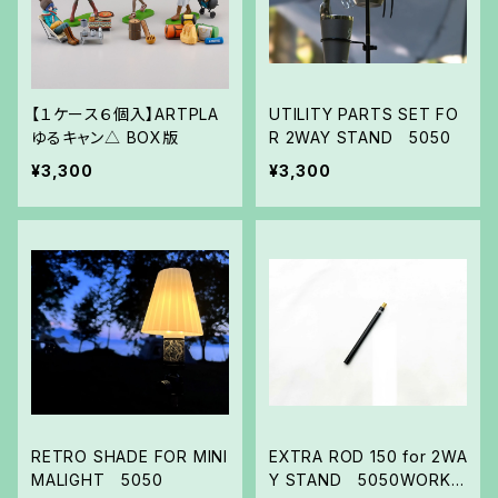
【１ケース６個入】ARTPLA
UTILITY PARTS SET FO
ゆるキャン△ BOX版
R 2WAY STAND 5050
¥3,300
¥3,300
RETRO SHADE FOR MINI
EXTRA ROD 150 for 2WA
MALIGHT 5050
Y STAND 5050WORKS