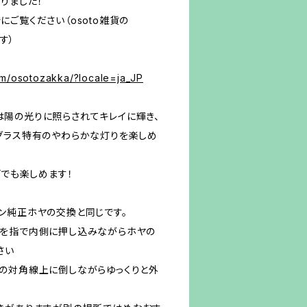
りました！
ご覧ください（osoto雑貨の
す）
om/osotozakka/?locale=ja_JP
昼間は陽の光りに照らされてキレイに輝き、
グラス特有のやわらかな灯りを楽しめ
どでも楽しめます！
ン純正ホヤの交換と同じです。
ネを指で内側に押し込みながらホヤの
さい
の対角線上に倒しながらゆっくりと外