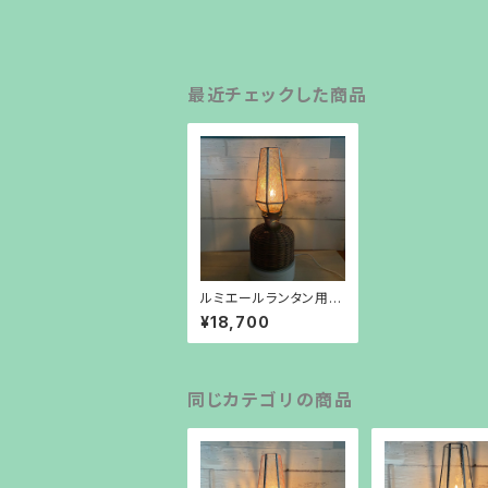
最近チェックした商品
ルミエールランタン用ホ
ヤ【 樹氷 】
¥18,700
同じカテゴリの商品