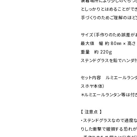
装着場所により少しのぐらつ
としっかりとはめることができ
手づくりのためご理解のほど
サイズ（手作りのため誤差が
最大値 幅 約 80㎜ × 高さ 
重量 約 220ｇ
ステンドグラスを鉛でハンダ
セット内容 ルミエールランタ
スホヤ本体）
＊ルミエールランタン等は付
【 注意点 】
・ステンドグラスなので過度
りした衝撃で破損する恐れが