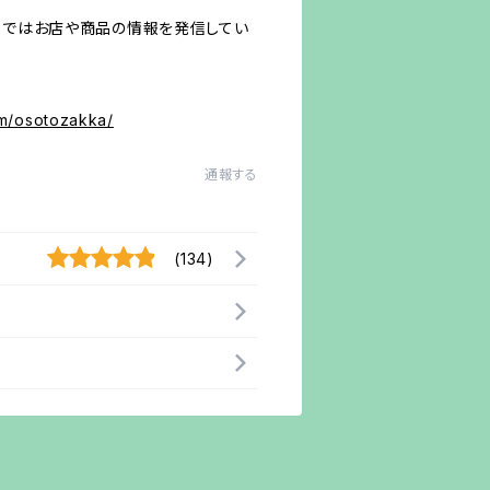
ａｍではお店や商品の情報を発信してい
！
om/osotozakka/
通報する
(134)