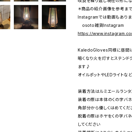
改良を繰り返し現在の形にな
＊商品の紹介画像を参考までに
Instagramでは動画もありま
osoto雑貨Instagram
https://www.instagram.c
KaledoGloves同様に
暗くなり火を灯すとステンド
ます♪
オイルポットやLEDライトな
装着方法はルミエールランタ
装着の際は本体のくの字バ
角部分から優しくはめてくだ
脱着の際はホヤをくの字バネ
してください