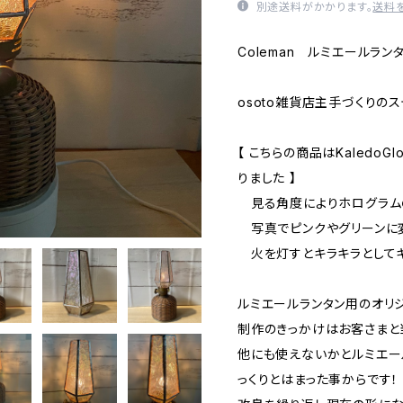
別途送料がかかります。
送料
Coleman ルミエールラ
osoto雑貨店主手づくりの
【 こちらの商品はKaledoG
りました 】
見る角度によりホログラム
写真でピンクやグリーンに
火を灯すとキラキラとして
ルミエールランタン用のオリ
制作のきっかけはお客さまと当店
他にも使えないかとルミエー
っくりとはまった事からです！