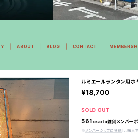
RY
ABOUT
BLOG
CONTACT
MEMBERSH
ルミエールランタン用ホヤ【
¥18,700
SOLD OUT
561
osoto雑貨メンバー
※
メンバーシップに登録
し、購入