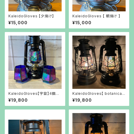
KaleidoGloves 【夕焼け】
KaleidoGloves 【 朝焼け 】
¥15,000
¥15,000
KaleidoGloves【宇宙】4個限
KaleidoGloves【 botanical
定
】ボタニカル
¥19,800
¥19,800