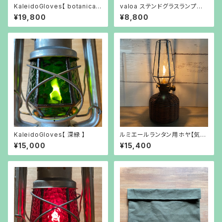
KaleidoGloves【 botanical
valoa ステンドグラスランプシェ
】ボタニカル
ード
¥19,800
¥8,800
KaleidoGloves【 深緑 】
ルミエールランタン用ホヤ【気泡
ガラス】
¥15,000
¥15,400