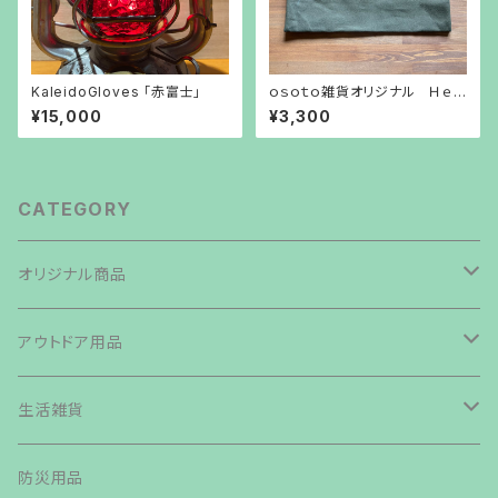
KaleidoGloves 「赤富士」
ｏｓｏｔｏ雑貨オリジナル Ｈｅｘ
ａ専用バッグ
¥15,000
¥3,300
CATEGORY
オリジナル商品
焚き火台
アウトドア用品
鉄板・ペグ
テント・タープ
生活雑貨
帆布生地商品
ライト・ランタン・ランプ
バッグ類
防災用品