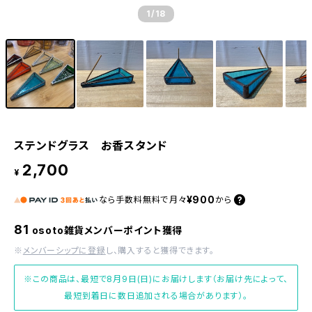
1
/18
ステンドグラス お香スタンド
2,700
¥
¥900
なら
手数料無料で
月々
から
81
osoto雑貨メンバーポイント獲得
※
メンバーシップに登録
し、購入すると獲得できます。
※この商品は、最短で8月9日(日)にお届けします（お届け先によって、
最短到着日に数日追加される場合があります）。