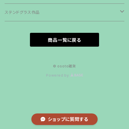
その他商品
カトラリー
ステンドグラス作品
グリル・ストーブ
森の小さなおうち
商品一覧に戻る
クッカー
オイルランプシェードvaloa
斧・ナイフ
LEDランタンシェードOCTAGON
© osoto雑貨
Powered by
その他キャンプギア
ステンドグラスランタンシェード
ステンドグラスペンダント
ステンドグラスグローブKaledoGlove
ショップに質問する