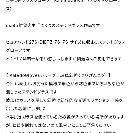
ステンドグラスグローブ KaleidoGloves （カレイドグローブ
ス）
osoto雑貨店主手づくりのステンドグラス作品です。
ヒュアハンド276・DIETZ 76・78 サイズに収まるステンドグラス
グローブです
＊DIETZは若干ゆるい感じはしますが問題なくご使用できます
【 KaledoGlovesシリーズ 玻璃幻燈（はりげんとう） 】
今回は表面は波打った模様で暖色から寒色までいろいろな色が
混じったステンドグラスです
玻璃はガラスを示して幻燈は幻想的な光源でファンタジー感を
出した名前にしました
＊手拭きガラスを使っているため線が入っている場所があります
が、ヒビや割れではないので風合いとしてご了承ください