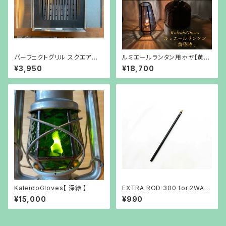
パーフェクトグリル スクエア用
ルミエールランタン用ホヤ【黄昏
鉄板 osoto雑貨オリジナル
時】
¥3,950
¥18,700
KaleidoGloves【 深緑 】
EXTRA ROD 300 for 2WAY
STAND 5050WORKSHOP
¥15,000
¥990