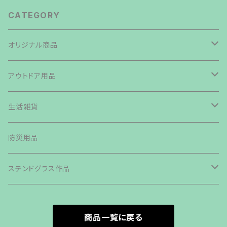
CATEGORY
オリジナル商品
焚き火台
アウトドア用品
鉄板・ペグ
テント・タープ
生活雑貨
帆布生地商品
ライト・ランタン・ランプ
バッグ類
防災用品
その他商品
カトラリー
ステンドグラス作品
グリル・ストーブ
森の小さなおうち
商品一覧に戻る