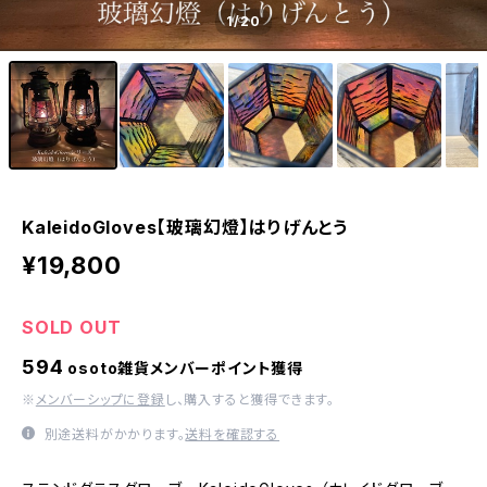
1
/20
KaleidoGloves【玻璃幻燈】はりげんとう
¥19,800
SOLD OUT
594
osoto雑貨メンバーポイント獲得
※
メンバーシップに登録
し、購入すると獲得できます。
別途送料がかかります。
送料を確認する