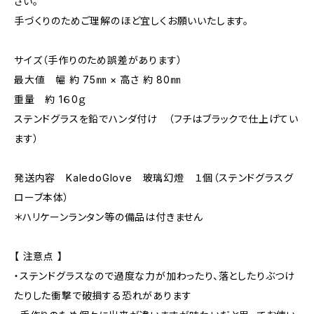
さい。
手づくりのためご理解のほど宜しくお願いいたします。
サイズ（手作りのため誤差があります）
最大値 幅 約 75㎜ × 高さ 約 80㎜
重量 約 1６0ｇ
ステンドグラスを鉛でハンダ付け （フチはブラックで仕上げてい
ます）
発送内容 KaledoGlove 玻璃幻燈 １個（ステンドグラスグ
ローブ本体）
＊ハリケーンランタン等の備品は付きません
【 注意点 】
・ステンドグラスなので過度な力が加わったり、落としたりぶつけ
たりした衝撃で破損する恐れがあります