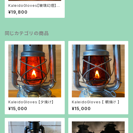
KaleidoGloves【玻璃幻燈】は
りげんとう
¥19,800
同じカテゴリの商品
KaleidoGloves 【夕焼け】
KaleidoGloves 【 朝焼け 】
¥15,000
¥15,000