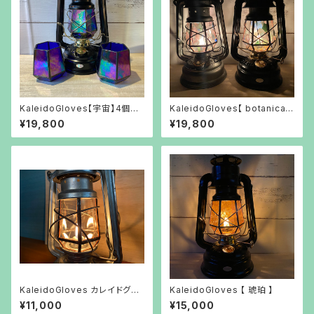
KaleidoGloves【宇宙】4個限
KaleidoGloves【 botanical
定
】ボタニカル
¥19,800
¥19,800
KaleidoGloves カレイドグロ
KaleidoGloves 【 琥珀 】
ーブ
¥11,000
¥15,000