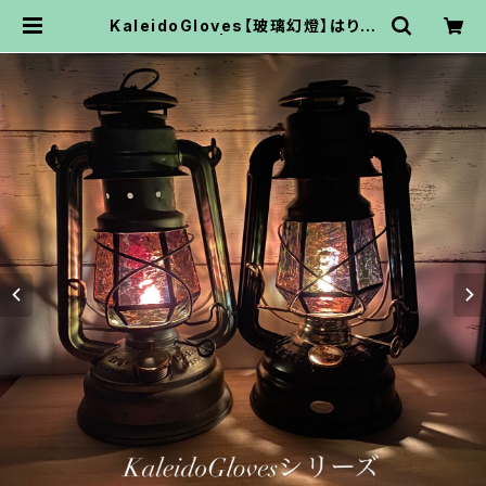
KaleidoGloves【玻璃幻燈】はりげ
んとう | osoto雑貨