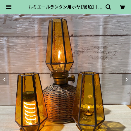
ルミエールランタン用ホヤ【琥珀】 | o
soto雑貨