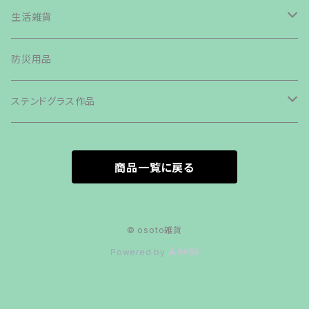
鉄板・ペグ
テント・タープ
生活雑貨
帆布生地商品
ライト・ランタン・ランプ
バッグ類
防災用品
その他商品
カトラリー
ステンドグラス作品
グリル・ストーブ
森の小さなおうち
商品一覧に戻る
クッカー
オイルランプシェードvaloa
斧・ナイフ
LEDランタンシェードOCTAGON
© osoto雑貨
Powered by
その他キャンプギア
ステンドグラスランタンシェード