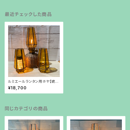
最近チェックした商品
ルミエールランタン用ホヤ【琥
珀】
¥18,700
同じカテゴリの商品