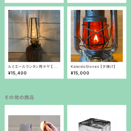
ルミエールランタン用ホヤ 【 凪
KaleidoGloves 【夕焼け】
NAGI 】
¥15,400
¥15,000
その他の商品