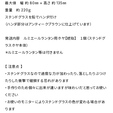
最大値 幅 約 80㎜ × 高さ 約 135㎜
重量 約 220ｇ
ステンドグラスを鉛でハンダ付け
（ハンダ部分はアンティークブラウンに仕上げています）
発送内容 ルミエールランタン用ホヤ【琥珀】 １個（ステンドグ
ラスホヤ本体）
＊ルミエールランタン等は付きません
【 注意点 】
・ステンドグラスなので過度な力が加わったり、落としたりぶつけ
たりした衝撃で破損する恐れがあります
・手作りのため個々に出来が違いますが味わいだと思ってお使い
ください
・お使いのモニターによりステンドグラスの色が変わる場合があ
ります