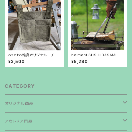
ｏｓｏｔｏ雑貨オリジナル チェ
belmont SUS HIBASAMI
アサイドバッグ
¥3,500
¥5,280
CATEGORY
オリジナル商品
焚き火台
アウトドア用品