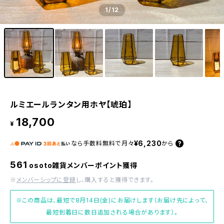
1
/12
ルミエールランタン用ホヤ【琥珀】
18,700
¥
¥6,230
なら
手数料無料で
月々
から
561
osoto雑貨メンバーポイント獲得
※
メンバーシップに登録
し、購入すると獲得できます。
※この商品は、最短で8月14日(金)にお届けします（お届け先によって、
最短到着日に数日追加される場合があります）。