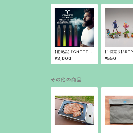
【正規品】ＩＧＮＩＴＥ
【１個売り】ARTP
人気の電子タバコです 1
るキャン△ BOX
¥3,000
¥550
本3,000円
その他の商品