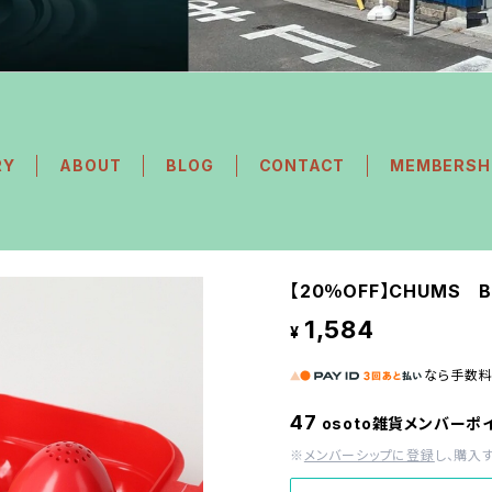
RY
ABOUT
BLOG
CONTACT
MEMBERSH
【20％OFF】CHUMS Boo
1,584
¥
なら
手数
47
osoto雑貨メンバーポ
※
メンバーシップに登録
し、購入