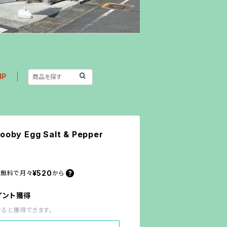
IP
by Egg Salt & Pepper
¥520
料無料で
月々
から
イント獲得
すると獲得できます。