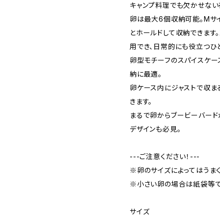
キャンプ料理でも欠かせない
卵は最大6個収納可能。Mサイ
とホールドして収納できます
用でき、日常的にも役立つひ
卵型モチーフのスパイスケース
納に最適。
卵ケース内にジャストで収ま
きます。
まるで卵からブービーバード
デザインも必見。
---ご注意ください！---
※卵のサイズによってはうま
※小さい卵の場合は紙袋等で
サイズ