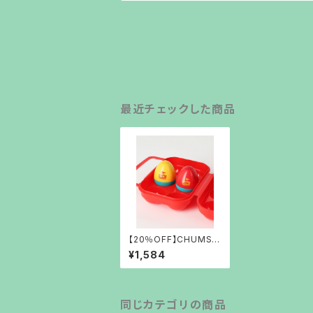
最近チェックした商品
【20％OFF】CHUMS
Booby Egg Salt & P
¥1,584
epper
同じカテゴリの商品