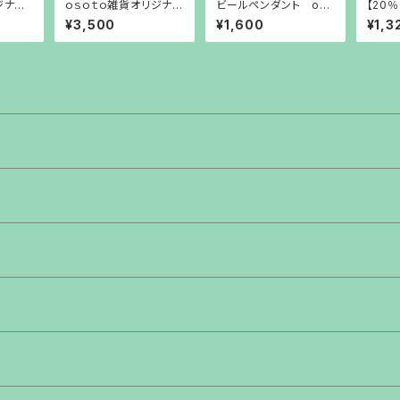
ジナ
ｏｓｏｔｏ雑貨オリジナ
ビールペンダント oso
【20％
g専用バ
ル チェアサイドバッグ
to雑貨オリジナル
ogo M
¥3,500
¥1,600
¥1,3