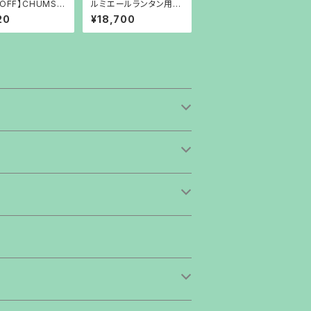
OFF】CHUMS L
ルミエールランタン用ホ
ulti Cover
ヤ【琥珀】
20
¥18,700