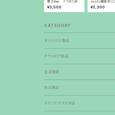
厚さ６㎜ イワタニ炉ば
osoto雑貨オリ
た焼き器鉄板
ル Crosswin
¥3,500
¥3,300
ッグ
CATEGORY
オリジナル商品
焚き火台
アウトドア用品
鉄板・ペグ
テント・タープ
生活雑貨
帆布生地商品
ライト・ランタン・ランプ
バッグ類
防災用品
その他商品
カトラリー
ステンドグラス作品