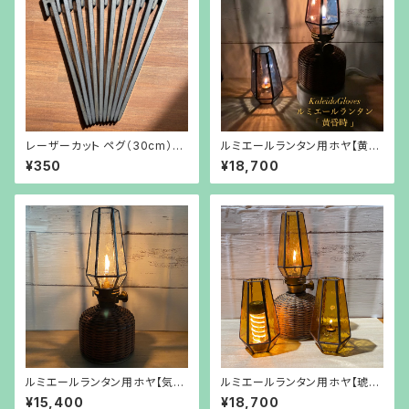
レーザーカット ペグ（30cm）１
ルミエールランタン用ホヤ【黄昏
本から販売
時】
¥350
¥18,700
ルミエールランタン用ホヤ【気泡
ルミエールランタン用ホヤ【琥
ガラス】
珀】
¥15,400
¥18,700