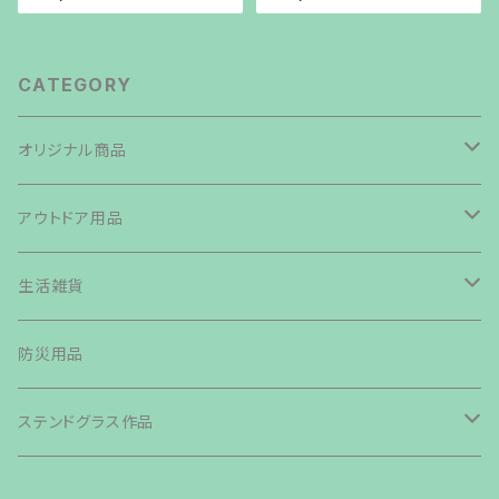
CATEGORY
オリジナル商品
焚き火台
アウトドア用品
鉄板・ペグ
テント・タープ
生活雑貨
帆布生地商品
ライト・ランタン・ランプ
バッグ類
防災用品
その他商品
カトラリー
ステンドグラス作品
グリル・ストーブ
森の小さなおうち