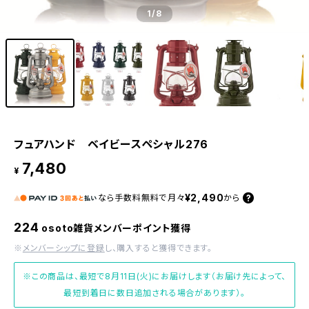
1
/8
フュアハンド ベイビースペシャル276
7,480
¥
¥2,490
なら
手数料無料で
月々
から
224
osoto雑貨メンバーポイント獲得
※
メンバーシップに登録
し、購入すると獲得できます。
※この商品は、最短で8月11日(火)にお届けします（お届け先によって、
最短到着日に数日追加される場合があります）。