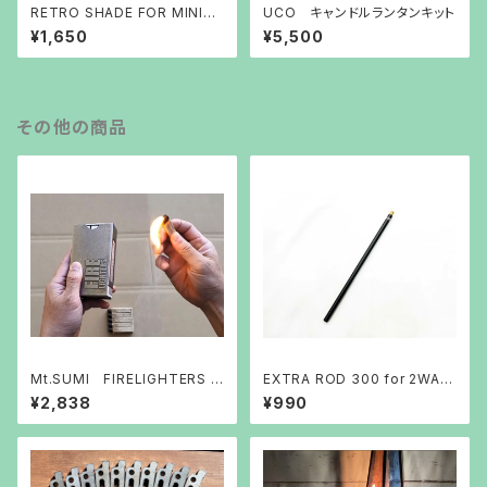
RETRO SHADE FOR MINIM
UCO キャンドルランタンキット
ALIGHT 5050
¥1,650
¥5,500
その他の商品
Mt.SUMI FIRELIGHTERS S
EXTRA ROD 300 for 2WAY
LEEVE CASE
STAND 5050WORKSHOP
¥2,838
¥990