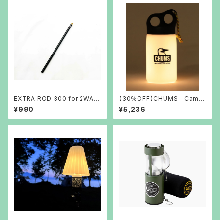
EXTRA ROD 300 for 2WAY
【30％OFF】CHUMS Camp
STAND 5050WORKSHOP
er Bottle LED Light
¥990
¥5,236