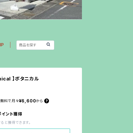
IP
anical 】ボタニカル
¥6,600
料無料で
月々
から
ポイント獲得
すると獲得できます。