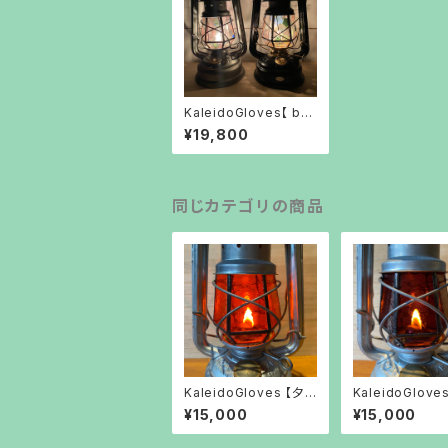
KaleidoGloves【 bot
anical 】ボタニカル
¥19,800
同じカテゴリの商品
KaleidoGloves 【夕
KaleidoGloves
焼け】
焼け 】
¥15,000
¥15,000