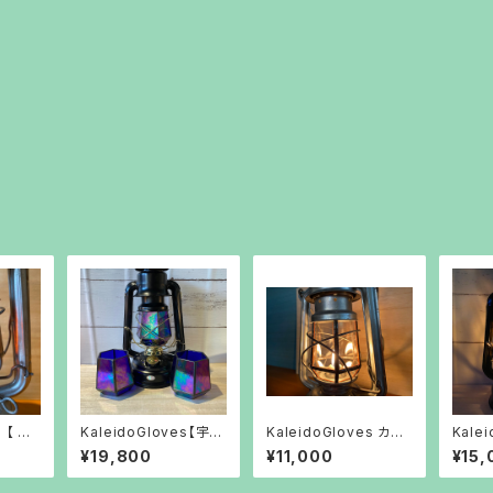
 【 朝
KaleidoGloves【宇
KaleidoGloves カレ
Kalei
宙】4個限定
イドグローブ
珀 】
¥19,800
¥11,000
¥15,