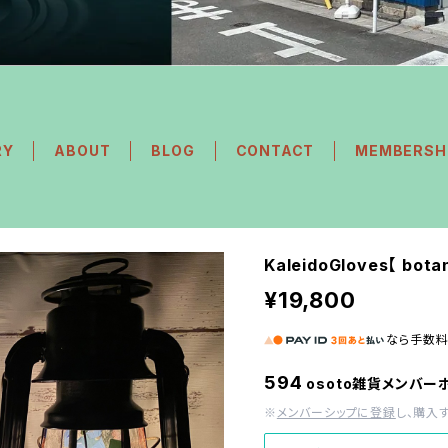
RY
ABOUT
BLOG
CONTACT
MEMBERSH
KaleidoGloves【 bot
¥19,800
なら
手数
594
osoto雑貨メンバー
※
メンバーシップに登録
し、購入