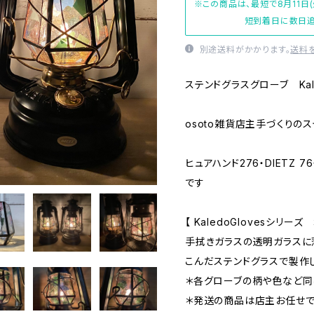
※この商品は、最短で8月11日
短到着日に数日追
別途送料がかかります。
送料
ステンドグラスグローブ Kale
osoto雑貨店主手づくりの
ヒュアハンド276・DIETZ 
です
【 KaledoGlovesシリーズ 
手拭きガラスの透明ガラスに
こんだステンドグラスで製作
＊各グローブの柄や色など同
＊発送の商品は店主お任せで