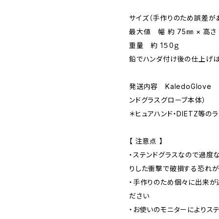
サイズ（手作りのため誤差が
最大値 幅 約 75㎜ × 高さ 
重量 約 1５0ｇ
鉛でハンダ付け後の仕上げは
発送内容 KaledoGlove 
ンドグラスグローブ本体）
＊ヒュアハンド・DIETZ等の
【 注意点 】
・ステンドグラスなので過度
りした衝撃で破損する恐れが
・手作りのため個々に出来が
ださい
・お使いのモニターによりス