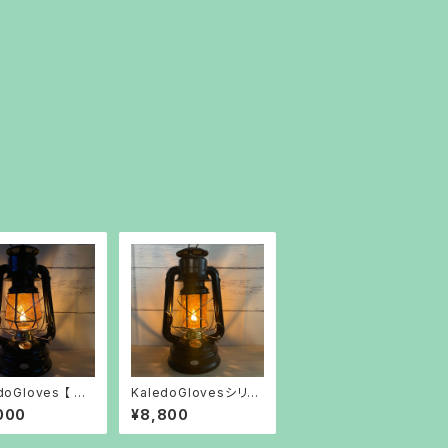
doGloves 【 琥
KaledoGlovesシリー
ズ Classic（仮名）
000
¥8,800