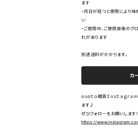
ます
・月日が経つと使用により味
い
・ご使用中、ご使用直後のグ
れがあります
別途送料がかかります。
カ
ｏｓｏｔｏ雑貨Ｉｎｓｔａｇｒ
ます♪
ぜひフォローをお願いします
https://www.instagram.c