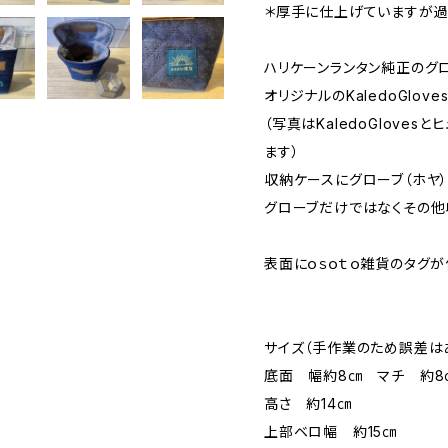
＊厚手に仕上げていますが過
ハリケーンランタン純正のグロ
オリジナルのKaledoGlov
（写真はKaledoGloves
ます）
収納ケースにグローブ（ホヤ）
グローブだけではなくその他
表面にｏｓｏｔｏ雑貨のタグが
サイズ（手作業のため誤差は
底面 幅約8㎝ マチ 約8
高さ 約14㎝
上部ベロ幅 約15㎝