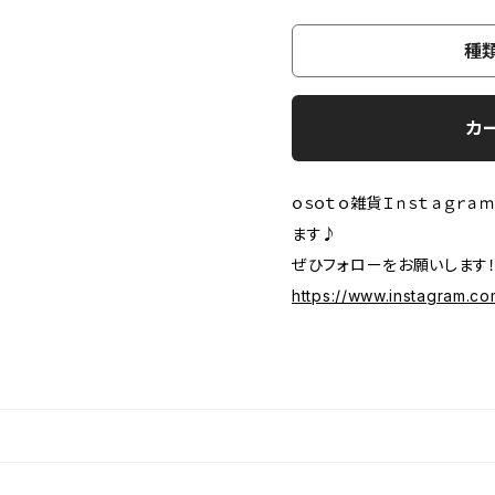
種
カ
ｏｓｏｔｏ雑貨Ｉｎｓｔａｇｒ
ます♪
ぜひフォローをお願いします
https://www.instagram.c