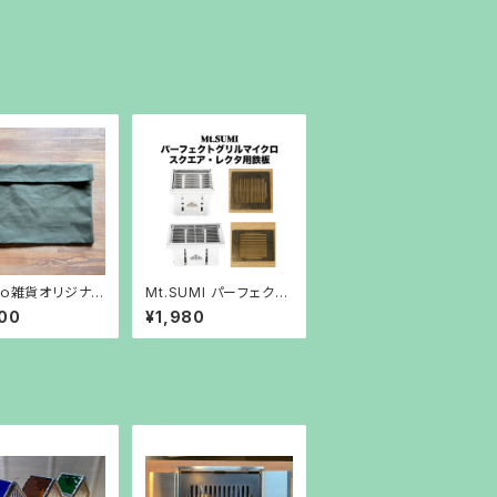
ｔｏ雑貨オリジナ
Mt.SUMI パーフェクト
ｅｘａ専用バッグ
グリルマイクロ用鉄板
00
¥1,980