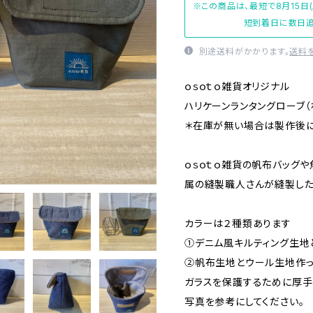
※この商品は、最短で8月15日
短到着日に数日追
別途送料がかかります。
送料
ｏｓｏｔｏ雑貨オリジナル
ハリケーンランタングローブ（
＊在庫が無い場合は製作後に
ｏｓｏｔｏ雑貨の帆布バッグ
属の縫製職人さんが縫製した
カラーは２種類あります
①デニム風キルティング生地
②帆布生地とウール生地作っ
ガラスを保護するために厚手
写真を参考にしてください。