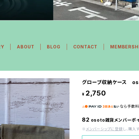
RY
ABOUT
BLOG
CONTACT
MEMBERSH
グローブ収納ケース os
2,750
¥
なら
手数
82
osoto雑貨メンバーポ
※
メンバーシップに登録
し、購入