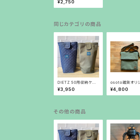
¥2,750
同じカテゴリの商品
DIETZ 50用収納ケー
osoto雑貨オリ
ス ｏｓｏｔｏ雑貨オリジ
ル サコッシュ
¥3,950
¥4,800
ナル
その他の商品