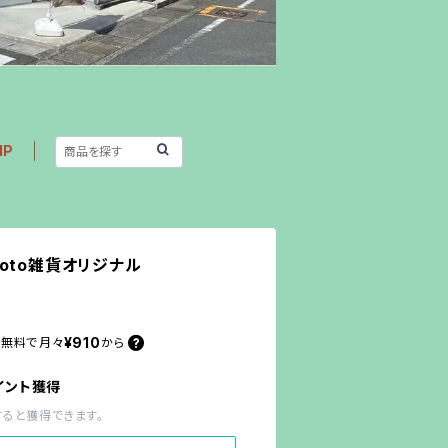
IP
oto雑貨オリジナル
¥910
料無料で
月々
から
イント獲得
すると獲得できます。