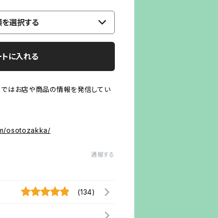
類を選択する
ートに入れる
ａｍではお店や商品の情報を発信してい
！
om/osotozakka/
通報する
(134)