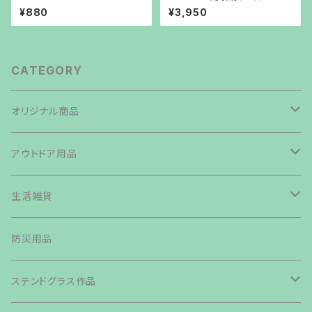
STAND 5050WORKSHOP
ｔｏ雑貨オリジナル
¥880
¥3,950
CATEGORY
オリジナル商品
焚き火台
アウトドア用品
鉄板・ペグ
テント・タープ
生活雑貨
帆布生地商品
ライト・ランタン・ランプ
バッグ類
防災用品
その他商品
カトラリー
ステンドグラス作品