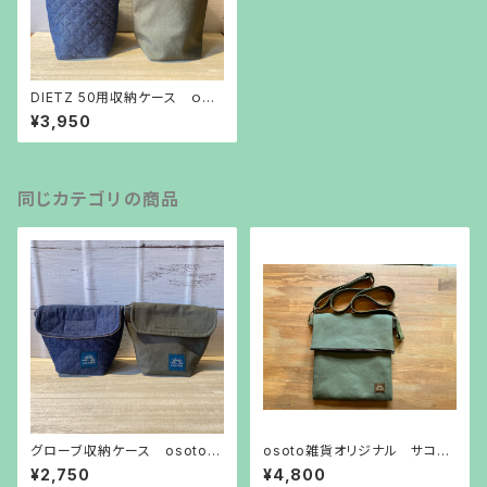
DIETZ 50用収納ケース ｏｓｏ
ｔｏ雑貨オリジナル
¥3,950
同じカテゴリの商品
グローブ収納ケース osoto雑
osoto雑貨オリジナル サコッ
貨オリジナル
シュ
¥2,750
¥4,800