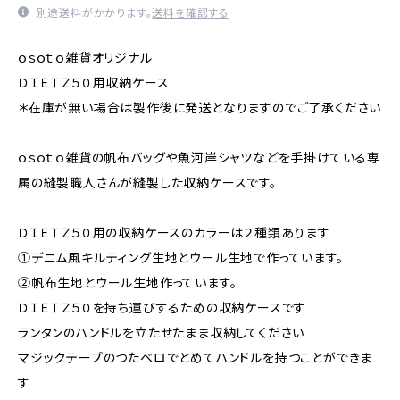
別途送料がかかります。
送料を確認する
ｏｓｏｔｏ雑貨オリジナル
ＤＩＥＴＺ５０用収納ケース
＊在庫が無い場合は製作後に発送となりますのでご了承ください
ｏｓｏｔｏ雑貨の帆布バッグや魚河岸シャツなどを手掛けている専
属の縫製職人さんが縫製した収納ケースです。
ＤＩＥＴＺ５０用の収納ケースのカラーは２種類あります
①デニム風キルティング生地とウール生地で作っています。
②帆布生地とウール生地作っています。
ＤＩＥＴＺ５０を持ち運びするための収納ケースです
ランタンのハンドルを立たせたまま収納してください
マジックテープのつたベロでとめてハンドルを持つことができま
す