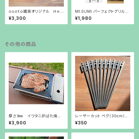
ｏｓｏｔｏ雑貨オリジナル Ｈｅｘ
Mt.SUMI パーフェクトグリルマ
ａ専用バッグ
イクロ用鉄板
¥3,300
¥1,980
その他の商品
厚さ９㎜ イワタニ炉ばた焼き
レーザーカット ペグ（30cm）１
器鉄板
本から販売
¥3,900
¥350