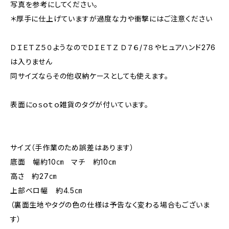
写真を参考にしてください。
＊厚手に仕上げていますが過度な力や衝撃にはご注意ください
ＤＩＥＴＺ５０ようなのでＤＩＥＴＺ Ｄ７６/７８やヒュアハンド276
は入りません
同サイズならその他収納ケースとしても使えます。
表面にｏｓｏｔｏ雑貨のタグが付いています。
サイズ（手作業のため誤差はあります）
底面 幅約10㎝ マチ 約10㎝
高さ 約27㎝
上部ベロ幅 約4.5㎝
（裏面生地やタグの色の仕様は予告なく変わる場合もございま
す）