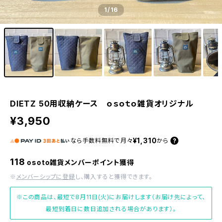
1
/16
DIETZ 50用収納ケース ｏｓｏｔｏ雑貨オリジナル
¥3,950
¥1,310
なら
手数料無料で
月々
から
118
osoto雑貨メンバーポイント獲得
※
メンバーシップに登録
し、購入すると獲得できます。
※この商品は、最短で8月11日(火)にお届けします（お届け先によって、
最短到着日に数日追加される場合があります）。